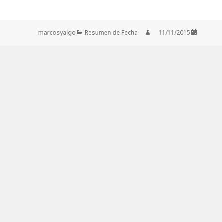
Categorías
Autor
Publicado
marcosyalgo
Resumen de Fecha
11/11/2015
el