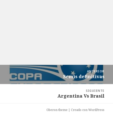
Navegació
ANTERIOR
d
Semis definitivas
Entrada
entrada
anterior:
SIGUIENTE
Argentina Vs Brasil
Entrada
siguiente:
Oberon theme
|
Creado con WordPress