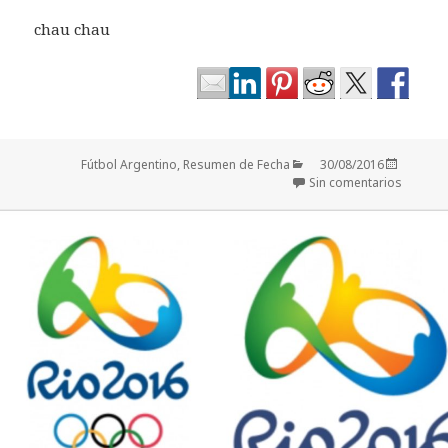
chau chau
Categorías
Publicado
Fútbol Argentino
,
Resumen de Fecha
30/08/2016
el
Sin comentarios