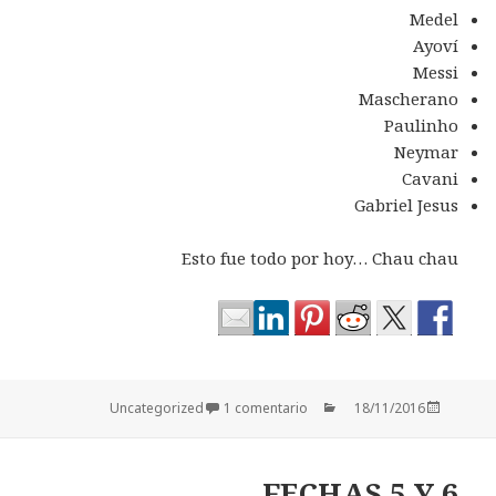
Medel
Ayoví
Messi
Mascherano
Paulinho
Neymar
Cavani
Gabriel Jesus
Esto fue todo por hoy… Chau chau
Categorías
Publicado
Uncategorized
1 comentario
18/11/2016
el
FECHAS 5 Y 6