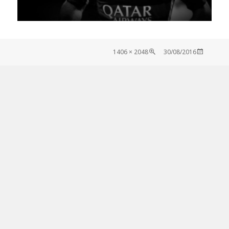
Tamaño
Publicado
2048 × 1406
30/08/2016
completo
el